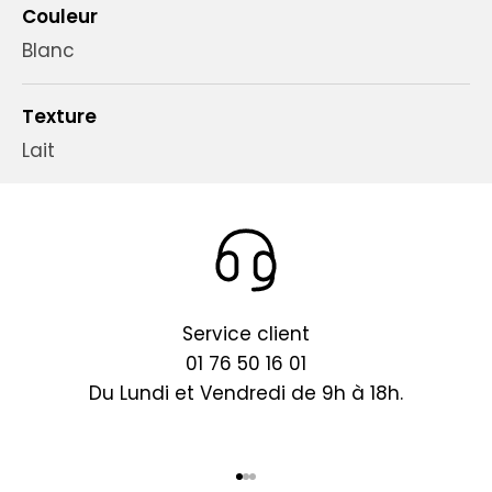
Couleur
Blanc
Texture
Lait
Service client
01 76 50 16 01
Du Lundi et Vendredi de 9h à 18h.
Aller à l'élément 1
Aller à l'élément 2
Aller à l'élément 3