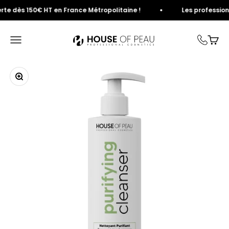
Passer au contenu
 dès 150€ HT en France Métropolitaine !
Les professionnels
House of Peau
Ouvrir la navigation
Voir 
Zoomer sur l'image