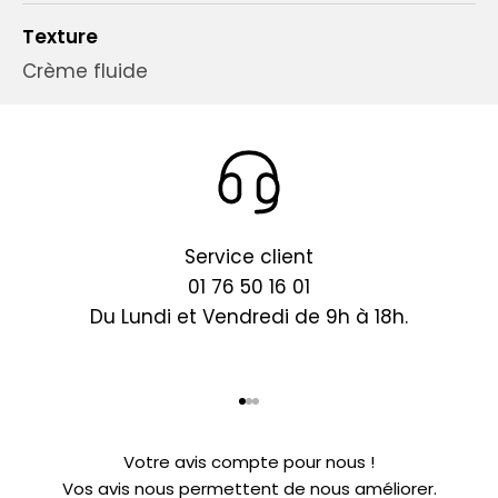
Texture
Crème fluide
Service client
01 76 50 16 01
Du Lundi et Vendredi de 9h à 18h.
Aller à l'élément 1
Aller à l'élément 2
Aller à l'élément 3
Votre avis compte pour nous !
Vos avis nous permettent de nous améliorer.