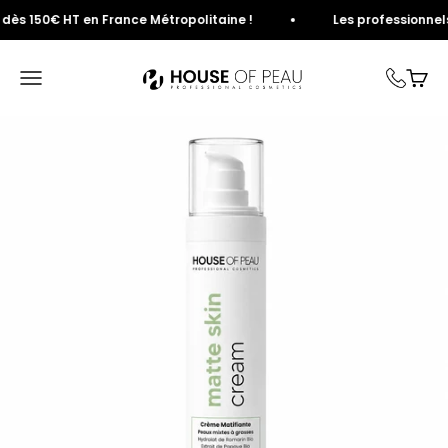
Passer au contenu
s 150€ HT en France Métropolitaine !
Les professionnels de
House of Peau
Ouvrir la navigation
Voir 