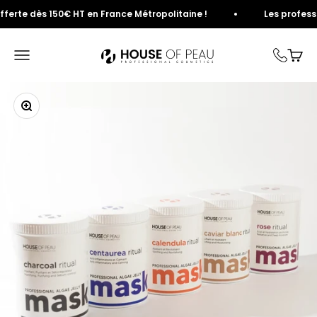
Passer au contenu
rte dès 150€ HT en France Métropolitaine !
Les professionn
House of Peau
Ouvrir la navigation
Voir 
Zoomer sur l'image