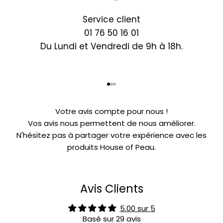
Service client
01 76 50 16 01
Du Lundi et Vendredi de 9h à 18h.
Aller à l'élément 1
Aller à l'élément 2
Aller à l'élément 3
Votre avis compte pour nous !
Vos avis nous permettent de nous améliorer.
N'hésitez pas à partager votre expérience avec les
produits House of Peau.
Avis Clients
5.00 sur 5
Basé sur 29 avis