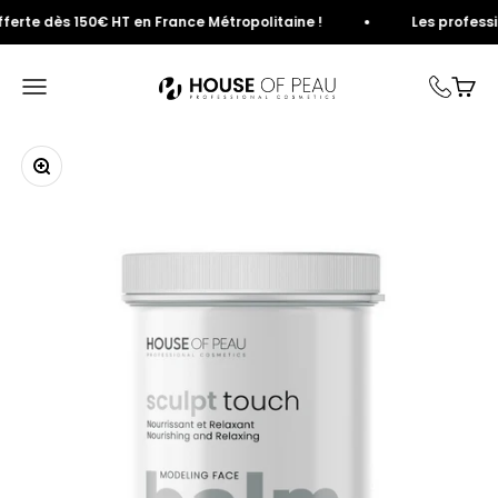
Passer au contenu
rte dès 150€ HT en France Métropolitaine !
Les professionn
House of Peau
Ouvrir la navigation
Voir 
Zoomer sur l'image