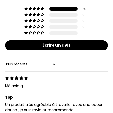
29
0
0
0
0
Écrire un avis
Sort by
Mélanie g.
Top
Un produit très agréable à travailler avec une odeur
douce , je suis ravie et recommande .