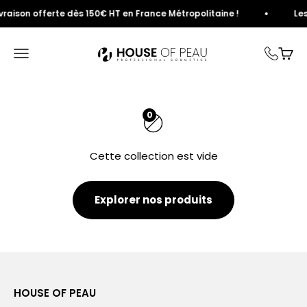
Passer au contenu
vraison offerte dès 150€ HT en France Métropolitaine !
Les
House of Peau
Ouvrir la navigation
Voir 
0
Cette collection est vide
Explorer nos produits
HOUSE OF PEAU