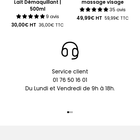
Lait Démaquillant |
massage visage
500ml
35 avis
9 avis
49,99€
HT
59,99€
TTC
30,00€
HT
36,00€
TTC
Service client
01 76 50 16 01
Du Lundi et Vendredi de 9h à 18h.
Aller à l'élément 1
Aller à l'élément 2
Aller à l'élément 3