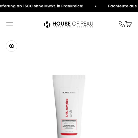
Zum Inhalt springen
rung ab 150€ ohne MwSt. in Frankreich!
Fachleute aus der
House of Peau
Navigation öffnen
Ware
In das Bild hineinzoomen