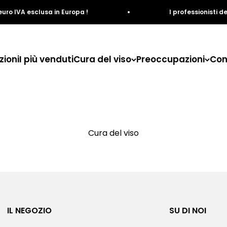
 IVA esclusa in Europa !
I professionisti del 
ioni
I più venduti
Cura del viso
Preoccupazioni
Con
Cura del viso
IL NEGOZIO
SU DI NOI